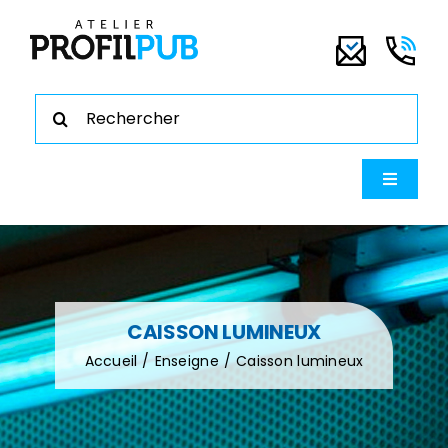
Passer
au
contenu
Rechercher:
Navigati
à
bascule
ENSEIGNE
CAISSON LUMINEUX
Accueil
Enseigne
Caisson lumineux