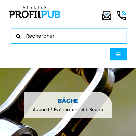
Passer
au
contenu
Rechercher:
Navigati
à
bascule
ENSEIGNE
BÂCHE
Accueil
Évènementiel
Bâche